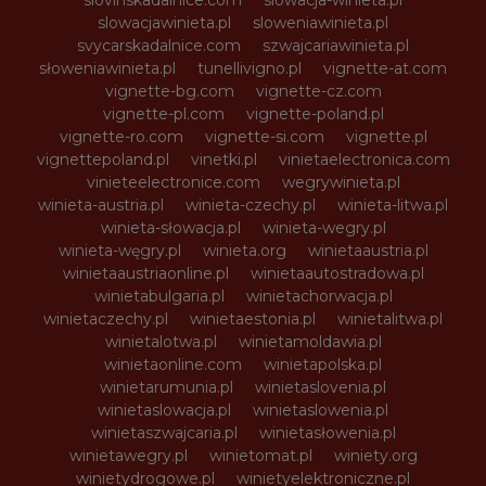
slowacjawinieta.pl
sloweniawinieta.pl
svycarskadalnice.com
szwajcariawinieta.pl
słoweniawinieta.pl
tunellivigno.pl
vignette-at.com
vignette-bg.com
vignette-cz.com
vignette-pl.com
vignette-poland.pl
vignette-ro.com
vignette-si.com
vignette.pl
vignettepoland.pl
vinetki.pl
vinietaelectronica.com
vinieteelectronice.com
wegrywinieta.pl
winieta-austria.pl
winieta-czechy.pl
winieta-litwa.pl
winieta-słowacja.pl
winieta-wegry.pl
winieta-węgry.pl
winieta.org
winietaaustria.pl
winietaaustriaonline.pl
winietaautostradowa.pl
winietabulgaria.pl
winietachorwacja.pl
winietaczechy.pl
winietaestonia.pl
winietalitwa.pl
winietalotwa.pl
winietamoldawia.pl
winietaonline.com
winietapolska.pl
winietarumunia.pl
winietaslovenia.pl
winietaslowacja.pl
winietaslowenia.pl
winietaszwajcaria.pl
winietasłowenia.pl
winietawegry.pl
winietomat.pl
winiety.org
winietydrogowe.pl
winietyelektroniczne.pl