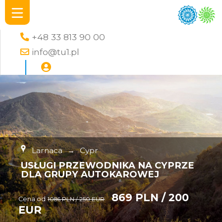
+48 33 813 90 00
info@tu1.pl
Larnaca
→
Cypr
USŁUGI PRZEWODNIKA NA CYPRZE
DLA GRUPY AUTOKAROWEJ
869 PLN / 200
Cena od
1086 PLN / 250 EUR
EUR