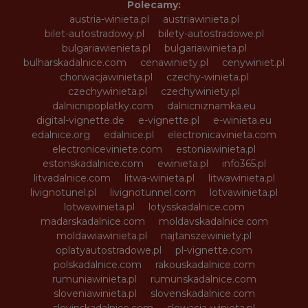
Polecamy:
austria-winieta.pl
austriawinieta.pl
bilet-autostradowy.pl
bilety-autostradowe.pl
bulgariawienieta.pl
bulgariawinieta.pl
bulharskadalnice.com
cenawiniety.pl
cenywiniet.pl
chorwacjawinieta.pl
czechy-winieta.pl
czechywinieta.pl
czechywiniety.pl
dalnicnipoplatky.com
dalnicniznamka.eu
digital-vignette.de
e-vignette.pl
e-winieta.eu
edalnice.org
edalnice.pl
electronicavinieta.com
electroniceviniete.com
estoniawinieta.pl
estonskadalnice.com
ewinieta.pl
info365.pl
litvadalnice.com
litwa-winieta.pl
litwawinieta.pl
livignotunel.pl
livignotunnel.com
lotvawinieta.pl
lotwawinieta.pl
lotysskadalnice.com
madarskadalnice.com
moldavskadalnice.com
moldawiawinieta.pl
najtanszewiniety.pl
oplatyautostradowe.pl
pl-vignette.com
polskadalnice.com
rakouskadalnice.com
rumuniawinieta.pl
rumunskadalnice.com
sloveniawinieta.pl
slovenskadalnice.com
slovinskadalnice.com
slowacja-winieta.pl