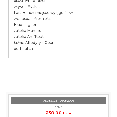
plaża White River
wąwóz Avakas
Lara Beach miejsce wylęgu żółwi
wodospad Kremiotis
Blue Lagoon
zatoka Manolis
zatoka Amfiteatr
łaźnie Afrodyty (10eur)
port Latchi
06.08.2026 - 06.08.2026
CENA
250.00
EUR