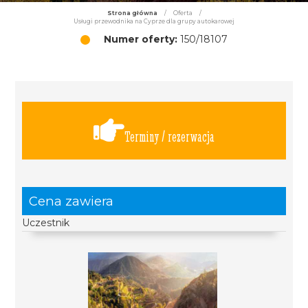
Strona główna
/
Oferta
/
Usługi przewodnika na Cyprze dla grupy autokarowej
Numer oferty:
150/18107
Terminy / rezerwacja
Cena zawiera
Uczestnik