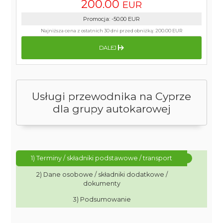
200.00
EUR
Promocja
:
-50.00
EUR
Najniższa cena z ostatnich 30 dni przed obniżką:
200.00 EUR
DALEJ
Usługi przewodnika na Cyprze
dla grupy autokarowej
1) Terminy / składniki podstawowe / transport
2) Dane osobowe / składniki dodatkowe /
dokumenty
3) Podsumowanie