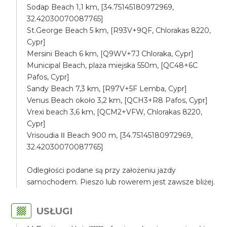
Sodap Beach 1,1 km, [34.75145180972969,
32.42030070087765]
St.George Beach 5 km, [R93V+9QF, Chlorakas 8220,
Cypr]
Mersini Beach 6 km, [Q9WV+7J Chloraka, Cypr]
Municipal Beach, plaża miejska 550m, [QC48+6C
Pafos, Cypr]
Sandy Beach 7,3 km, [R97V+5F Lemba, Cypr]
Venus Beach około 3,2 km, [QCH3+R8 Pafos, Cypr]
Vrexi beach 3,6 km, [QCM2+VFW, Chlorakas 8220,
Cypr]
Vrisoudia ΙΙ Beach 900 m, [34.75145180972969,
32.42030070087765]
Odległości podane są przy założeniu jazdy
samochodem. Pieszo lub rowerem jest zawsze bliżej.
USŁUGI