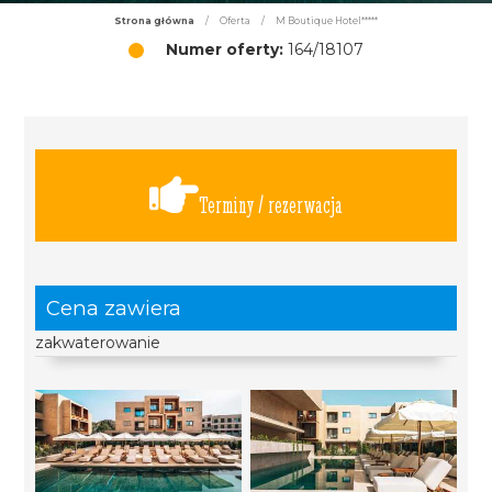
Strona główna
/
Oferta
/
M Boutique Hotel*****
Numer oferty:
164/18107
Terminy / rezerwacja
Cena zawiera
zakwaterowanie