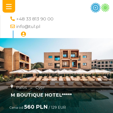
+48 33 813 90 00
info@tu1.pl
Pafos
→
Cypr
M BOUTIQUE HOTEL*****
560 PLN
/ 129 EUR
Cena od