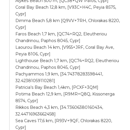
Alykes Beach 500 m, [QC38+QW Pafos, Cypr]
Coral Bay Beach 12,8 km, [V93C+H4C, Peyia 8575,
Cypr]
Dimma Beach 5,8 km [Q9VV+7RH, Chlorakas 8220,
Cypr]
Faros Beach 1,7 km, [QC74+RQ2, Eleutheriou
Chandrinou, Paphos 8045, Cypr]
Laourou Beach 14 km, [V955+JRF, Coral Bay Ave,
Peyia 8106, Cypr]
Lighthouse Beach 1,7 km, [QC74+RQ2, Eleutheriou
Chandrinou, Paphos 8045, Cypr]
Pachyammos 1,9 km, [34.74378283598441,
32.42381059110281]
Patricia’s Bay Beach 1,4km, [PCXF+3QM]
Potima Beach 12,9 km, [R9MR+Q8Q, Kissonerga
8574, Cypr]
Rikkos Beach 4,3 km, [34.73606380160434,
32.44716963662458]
Sea Caves 17,6 km, [R93V+9QF, Chlorakas 8220,
Cypr]