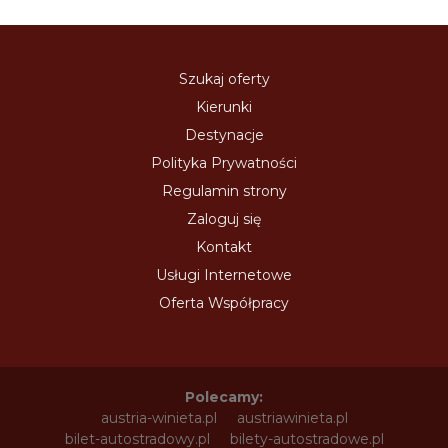
Szukaj oferty
Kierunki
Destynacje
Polityka Prywatności
Regulamin strony
Zaloguj się
Kontakt
Usługi Internetowe
Oferta Współpracy
Polecamy:
austria-winieta.pl
austriawinieta.pl
bilet-autostradowy.pl
bilety-autostradowe.pl