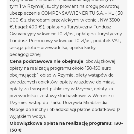
tym 1 w Rzymie), suchy prowiant na drogę powrotną,
ubezpieczenie COMPENSA/WIENER TU S.A. – KL ( 30
000 € z chorobami przewlekłymi w cenie , NW 3500
€, bagaż 400 € ), opłatę na Turystyczny Fundusz
Gwarancyjny w kwocie 10 zł/os., opłatę na Turystyczny
Fundusz Pomocowy w kwocie 10 zł/os., podatek VAT,
usługa pilota – przewodnika, opieka kadry
pedagogicznej.
Cena podstawowa nie obejmuje
: obowiązkowej
opłaty na realizację programu około 130-150 euro
obejmującej: 1 obiad w Rzymie, bilety wstępów do
zwiedzanych obiektów, opłaty wjazdowe do miast,
opłaty za transport publiczny w Rzymie, opłaty za
przewodnika i zestawy słuchawkowe w Weronie i i
Rzymie, wstęp do Parku Rozrywki Mirabilandia.
Napoje do lunchy i obiadokolacji płatne dodatkowo (z
wyjątkiem wody).
Obowiązkowa opłata na realizację programu: 130-
150 €