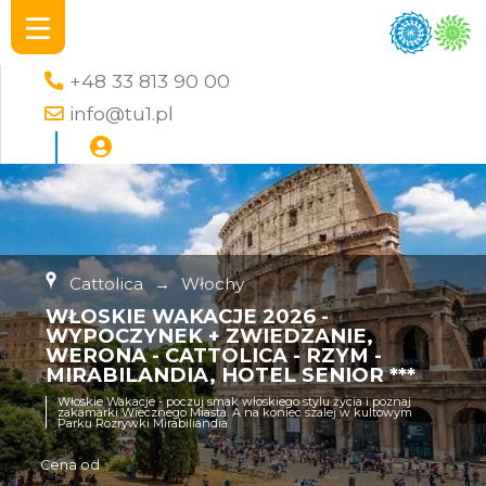
+48 33 813 90 00
info@tu1.pl
Cattolica
→
Włochy
WŁOSKIE WAKACJE 2026 -
WYPOCZYNEK + ZWIEDZANIE,
WERONA - CATTOLICA - RZYM -
MIRABILANDIA, HOTEL SENIOR ***
Włoskie Wakacje - poczuj smak włoskiego stylu życia i poznaj
zakamarki Wiecznego Miasta. A na koniec szalej w kultowym
Parku Rozrywki Mirabiliandia
Cena od