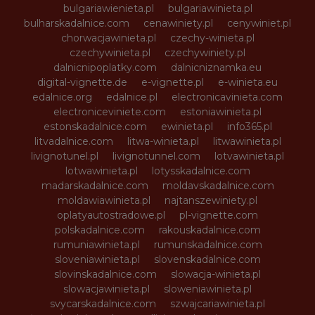
bulgariawienieta.pl
bulgariawinieta.pl
bulharskadalnice.com
cenawiniety.pl
cenywiniet.pl
chorwacjawinieta.pl
czechy-winieta.pl
czechywinieta.pl
czechywiniety.pl
dalnicnipoplatky.com
dalnicniznamka.eu
digital-vignette.de
e-vignette.pl
e-winieta.eu
edalnice.org
edalnice.pl
electronicavinieta.com
electroniceviniete.com
estoniawinieta.pl
estonskadalnice.com
ewinieta.pl
info365.pl
litvadalnice.com
litwa-winieta.pl
litwawinieta.pl
livignotunel.pl
livignotunnel.com
lotvawinieta.pl
lotwawinieta.pl
lotysskadalnice.com
madarskadalnice.com
moldavskadalnice.com
moldawiawinieta.pl
najtanszewiniety.pl
oplatyautostradowe.pl
pl-vignette.com
polskadalnice.com
rakouskadalnice.com
rumuniawinieta.pl
rumunskadalnice.com
sloveniawinieta.pl
slovenskadalnice.com
slovinskadalnice.com
slowacja-winieta.pl
slowacjawinieta.pl
sloweniawinieta.pl
svycarskadalnice.com
szwajcariawinieta.pl