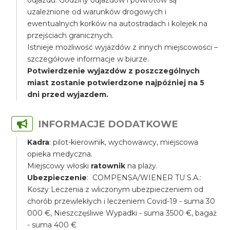
odjazdu. Godziny odjazdów i powrotów są
uzależnione od warunków drogowych i
ewentualnych korków na autostradach i kolejek na
przejściach granicznych.
Istnieje możliwość wyjazdów z innych miejscowości –
szczegółowe informacje w biurze.
Potwierdzenie wyjazdów z poszczególnych
miast zostanie potwierdzone najpóźniej na 5
dni przed wyjazdem.
INFORMACJE DODATKOWE
Kadra
: pilot-kierownik, wychowawcy, miejscowa
opieka medyczna.
Miejscowy włoski
ratownik
na plaży.
Ubezpieczenie
: COMPENSA/WIENER TU S.A.:
Koszy Leczenia z wliczonym ubezpieczeniem od
chorób przewlekłych i leczeniem Covid-19 - suma 30
000 €, Nieszczęśliwe Wypadki - suma 3500 €, bagaż
- suma 400 €