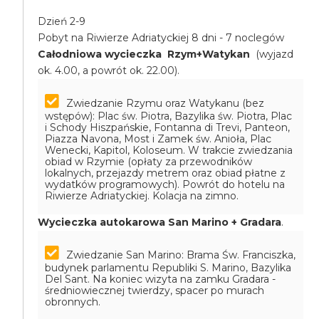
Dzień 2-9
Pobyt na Riwierze Adriatyckiej 8 dni - 7 noclegów
Całodniowa wycieczka Rzym+Watykan
(wyjazd
ok. 4.00, a powrót ok. 22.00).
Zwiedzanie Rzymu oraz Watykanu (bez
wstępów): Plac św. Piotra, Bazylika św. Piotra, Plac
i Schody Hiszpańskie, Fontanna di Trevi, Panteon,
Piazza Navona, Most i Zamek św. Anioła, Plac
Wenecki, Kapitol, Koloseum. W trakcie zwiedzania
obiad w Rzymie (opłaty za przewodników
lokalnych, przejazdy metrem oraz obiad płatne z
wydatków programowych). Powrót do hotelu na
Riwierze Adriatyckiej. Kolacja na zimno.
Wycieczka autokarowa San Marino + Gradara
.
Zwiedzanie San Marino: Brama Św. Franciszka,
budynek parlamentu Republiki S. Marino, Bazylika
Del Sant. Na koniec wizyta na zamku Gradara -
średniowiecznej twierdzy, spacer po murach
obronnych.