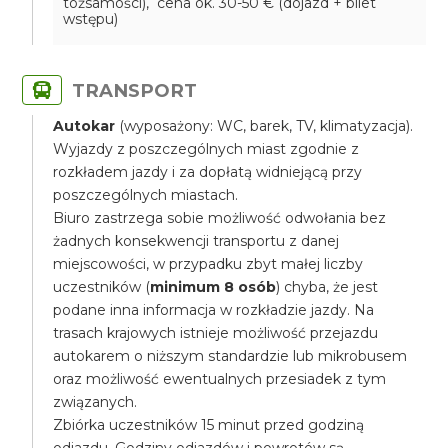
tożsamości), cena ok. 30-50 € (dojazd + bilet
wstępu)
TRANSPORT
Autokar
(wyposażony: WC, barek, TV, klimatyzacja).
Wyjazdy z poszczególnych miast zgodnie z
rozkładem jazdy i za dopłatą widniejącą przy
poszczególnych miastach.
Biuro zastrzega sobie możliwość odwołania bez
żadnych konsekwencji transportu z danej
miejscowości, w przypadku zbyt małej liczby
uczestników (
minimum 8 osób
) chyba, że jest
podane inna informacja w rozkładzie jazdy. Na
trasach krajowych istnieje możliwość przejazdu
autokarem o niższym standardzie lub mikrobusem
oraz możliwość ewentualnych przesiadek z tym
związanych.
Zbiórka uczestników 15 minut przed godziną