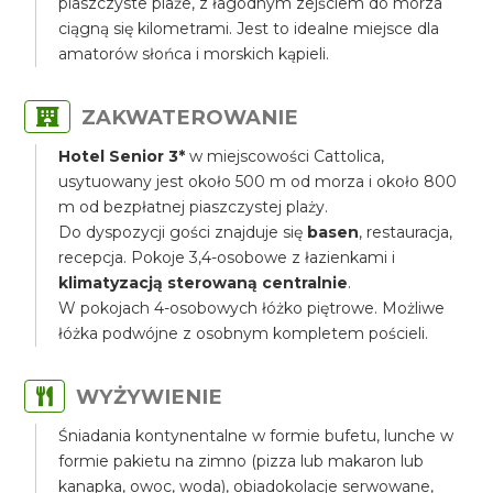
piaszczyste plaże, z łagodnym zejściem do morza
ciągną się kilometrami. Jest to idealne miejsce dla
amatorów słońca i morskich kąpieli.
ZAKWATEROWANIE
Hotel Senior 3*
w miejscowości Cattolica,
usytuowany jest około 500 m od morza i około 800
m od bezpłatnej piaszczystej plaży.
Do dyspozycji gości znajduje się
basen
, restauracja,
recepcja. Pokoje 3,4-osobowe z łazienkami i
klimatyzacją sterowaną centralnie
.
W pokojach 4-osobowych łóżko piętrowe. Możliwe
łóżka podwójne z osobnym kompletem pościeli.
WYŻYWIENIE
Śniadania kontynentalne w formie bufetu, lunche w
formie pakietu na zimno (pizza lub makaron lub
kanapka, owoc, woda), obiadokolacje serwowane,