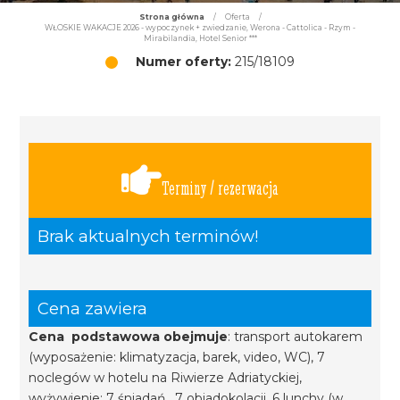
Strona główna
/
Oferta
/
WŁOSKIE WAKACJE 2026 - wypoczynek + zwiedzanie, Werona - Cattolica - Rzym -
Mirabilandia, Hotel Senior ***
Numer oferty:
215/18109
Terminy / rezerwacja
Brak aktualnych terminów!
Cena zawiera
Cena podstawowa obejmuje
: transport autokarem
(wyposażenie: klimatyzacja, barek, video, WC), 7
noclegów w hotelu na Riwierze Adriatyckiej,
wyżywienie: 7 śniadań, 7 obiadokolacji, 6 lunchy (w