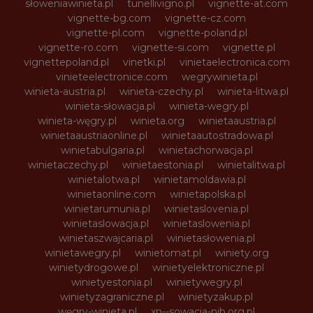
słoweniawinieta.pl
tunellivigno.pl
vignette-at.com
vignette-bg.com
vignette-cz.com
vignette-pl.com
vignette-poland.pl
vignette-ro.com
vignette-si.com
vignette.pl
vignettepoland.pl
vinetki.pl
vinietaelectronica.com
vinieteelectronice.com
wegrywinieta.pl
winieta-austria.pl
winieta-czechy.pl
winieta-litwa.pl
winieta-słowacja.pl
winieta-wegry.pl
winieta-węgry.pl
winieta.org
winietaaustria.pl
winietaaustriaonline.pl
winietaautostradowa.pl
winietabulgaria.pl
winietachorwacja.pl
winietaczechy.pl
winietaestonia.pl
winietalitwa.pl
winietalotwa.pl
winietamoldawia.pl
winietaonline.com
winietapolska.pl
winietarumunia.pl
winietaslovenia.pl
winietaslowacja.pl
winietaslowenia.pl
winietaszwajcaria.pl
winietasłowenia.pl
winietawegry.pl
winietomat.pl
winiety.org
winietydrogowe.pl
winietyelektroniczne.pl
winietyestonia.pl
winietywegry.pl
winietyzagraniczne.pl
winietyzakup.pl
węgry-winieta.pl
xn--sowacja-njb.org.pl