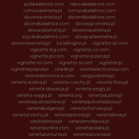
polskadalnice.com
rakouskadalnice.com
rumuniawinieta.pl
rumunskadalnice.com
sloveniawinieta.pl
slovenskadalnice.com
slovinskadalnice.com
slowacja-winieta.pl
slowacjawinieta.pl
sloweniawinieta.pl
svycarskadalnice.com
szwajcariawinieta.pl
słoweniawinieta.pl
tunellivigno.pl
vignette-at.com
vignette-bg.com
vignette-cz.com
vignette-pl.com
vignette-poland.pl
vignette-ro.com
vignette-si.com
vignette.pl
vignettepoland.pl
vinetki.pl
vinietaelectronica.com
vinieteelectronice.com
wegrywinieta.pl
winieta-austria.pl
winieta-czechy.pl
winieta-litwa.pl
winieta-słowacja.pl
winieta-wegry.pl
winieta-węgry.pl
winieta.org
winietaaustria.pl
winietaaustriaonline.pl
winietaautostradowa.pl
winietabulgaria.pl
winietachorwacja.pl
winietaczechy.pl
winietaestonia.pl
winietalitwa.pl
winietalotwa.pl
winietamoldawia.pl
winietaonline.com
winietapolska.pl
winietarumunia.pl
winietaslovenia.pl