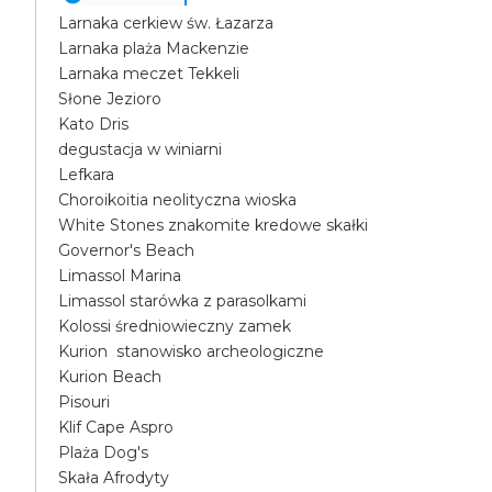
Larnaka cerkiew św. Łazarza
Larnaka plaża Mackenzie
Larnaka meczet Tekkeli
Słone Jezioro
Kato Dris
degustacja w winiarni
Lefkara
Choroikoitia neolityczna wioska
White Stones znakomite kredowe skałki
Governor's Beach
Limassol Marina
Limassol starówka z parasolkami
Kolossi średniowieczny zamek
Kurion stanowisko archeologiczne
Kurion Beach
Pisouri
Klif Cape Aspro
Plaża Dog's
Skała Afrodyty