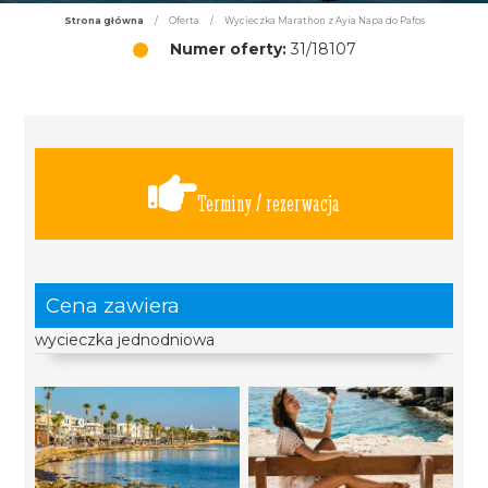
Strona główna
/
Oferta
/
Wycieczka Marathon z Ayia Napa do Pafos
Numer oferty:
31/18107
Terminy / rezerwacja
Cena zawiera
wycieczka jednodniowa