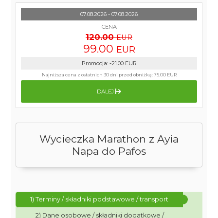
07.08.2026 - 07.08.2026
CENA
120.00
EUR
99.00
EUR
Promocja
:
-21.00
EUR
Najniższa cena z ostatnich 30 dni przed obniżką:
75.00 EUR
DALEJ
Wycieczka Marathon z Ayia
Napa do Pafos
1) Terminy / składniki podstawowe / transport
2) Dane osobowe / składniki dodatkowe /