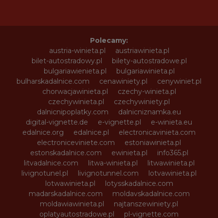
Polecamy:
austria-winieta.pl
austriawinieta.pl
bilet-autostradowy.pl
bilety-autostradowe.pl
bulgariawienieta.pl
bulgariawinieta.pl
bulharskadalnice.com
cenawiniety.pl
cenywiniet.pl
chorwacjawinieta.pl
czechy-winieta.pl
czechywinieta.pl
czechywiniety.pl
dalnicnipoplatky.com
dalnicniznamka.eu
digital-vignette.de
e-vignette.pl
e-winieta.eu
edalnice.org
edalnice.pl
electronicavinieta.com
electroniceviniete.com
estoniawinieta.pl
estonskadalnice.com
ewinieta.pl
info365.pl
litvadalnice.com
litwa-winieta.pl
litwawinieta.pl
livignotunel.pl
livignotunnel.com
lotvawinieta.pl
lotwawinieta.pl
lotysskadalnice.com
madarskadalnice.com
moldavskadalnice.com
moldawiawinieta.pl
najtanszewiniety.pl
oplatyautostradowe.pl
pl-vignette.com