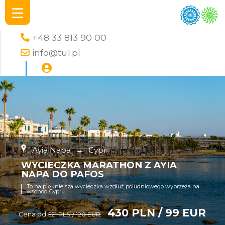
+48 33 813 90 00
info@tu1.pl
Ayia Napa
→
Cypr
WYCIECZKA MARATHON Z AYIA
NAPA DO PAFOS
To najpiękniejsza wycieczka wzdłuż południowego wybrzeża na
wschód Cypru
430 PLN / 99 EUR
Cena od
521 PLN / 120 EUR