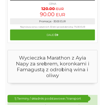
CENA
120.00
EUR
90.00
EUR
Promocja
:
-30.00
EUR
Najniższa cena z ostatnich 30 dni przed obniżką:
75.00 EUR
DALEJ
Wycieczka Marathon z Ayia
Napy za srebrem, koronkami i
Famagustą z odrobiną wina i
oliwy
1) Terminy / składniki podstawowe / transport