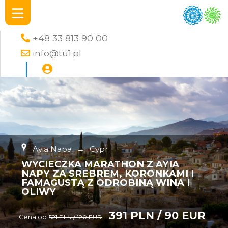
+48 33 813 90 00
info@tu1.pl
Ayia Napa
→
Cypr
WYCIECZKA MARATHON Z AYIA
NAPY ZA SREBREM, KORONKAMI I
FAMAGUSTĄ Z ODROBINĄ WINA I
OLIWY
391 PLN / 90 EUR
Cena od
521 PLN / 120 EUR