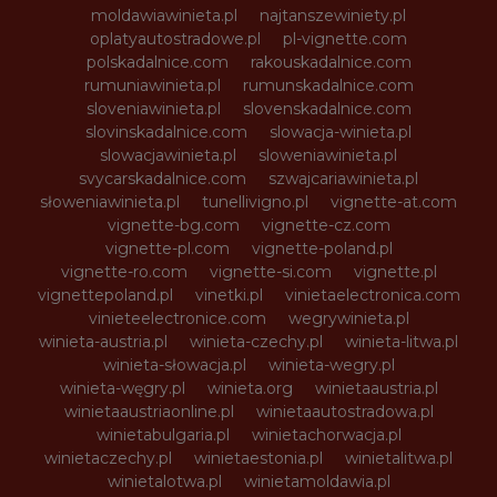
moldawiawinieta.pl
najtanszewiniety.pl
oplatyautostradowe.pl
pl-vignette.com
polskadalnice.com
rakouskadalnice.com
rumuniawinieta.pl
rumunskadalnice.com
sloveniawinieta.pl
slovenskadalnice.com
slovinskadalnice.com
slowacja-winieta.pl
slowacjawinieta.pl
sloweniawinieta.pl
svycarskadalnice.com
szwajcariawinieta.pl
słoweniawinieta.pl
tunellivigno.pl
vignette-at.com
vignette-bg.com
vignette-cz.com
vignette-pl.com
vignette-poland.pl
vignette-ro.com
vignette-si.com
vignette.pl
vignettepoland.pl
vinetki.pl
vinietaelectronica.com
vinieteelectronice.com
wegrywinieta.pl
winieta-austria.pl
winieta-czechy.pl
winieta-litwa.pl
winieta-słowacja.pl
winieta-wegry.pl
winieta-węgry.pl
winieta.org
winietaaustria.pl
winietaaustriaonline.pl
winietaautostradowa.pl
winietabulgaria.pl
winietachorwacja.pl
winietaczechy.pl
winietaestonia.pl
winietalitwa.pl
winietalotwa.pl
winietamoldawia.pl