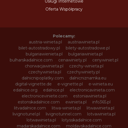
Usługi Internetowe
Oferta Współpracy
Polecamy:
austria-winieta.pl
austriawinieta.pl
bilet-autostradowy.pl
bilety-autostradowe.pl
bulgariawienieta.pl
bulgariawinieta.pl
bulharskadalnice.com
cenawiniety.pl
cenywiniet.pl
chorwacjawinieta.pl
czechy-winieta.pl
czechywinieta.pl
czechywiniety.pl
dalnicnipoplatky.com
dalnicniznamka.eu
digital-vignette.de
e-vignette.pl
e-winieta.eu
edalnice.org
edalnice.pl
electronicavinieta.com
electroniceviniete.com
estoniawinieta.pl
estonskadalnice.com
ewinieta.pl
info365.pl
litvadalnice.com
litwa-winieta.pl
litwawinieta.pl
livignotunel.pl
livignotunnel.com
lotvawinieta.pl
lotwawinieta.pl
lotysskadalnice.com
madarskadalnice.com
moldavskadalnice.com