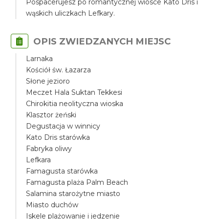
Pospacerujesz po romantycznej wiosce Kato Dris i
wąskich uliczkach Lefkary.
OPIS ZWIEDZANYCH MIEJSC
Larnaka
Kościół św. Łazarza
Słone jezioro
Meczet Hala Suktan Tekkesi
Chirokitia neolityczna wioska
Klasztor żeński
Degustacja w winnicy
Kato Dris starówka
Fabryka oliwy
Lefkara
Famagusta starówka
Famagusta plaża Palm Beach
Salamina starożytne miasto
Miasto duchów
Iskele plażowanie i jedzenie