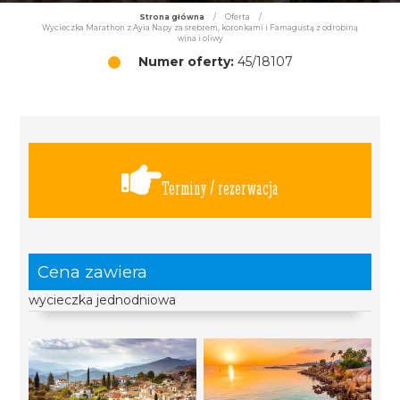
Strona główna
/
Oferta
/
Wycieczka Marathon z Ayia Napy za srebrem, koronkami i Famagustą z odrobiną
wina i oliwy
Numer oferty:
45/18107
Terminy / rezerwacja
Cena zawiera
wycieczka jednodniowa