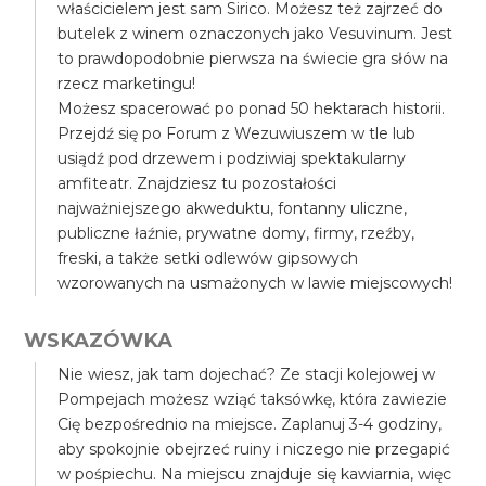
właścicielem jest sam Sirico. Możesz też zajrzeć do
butelek z winem oznaczonych jako Vesuvinum. Jest
to prawdopodobnie pierwsza na świecie gra słów na
rzecz marketingu!
Możesz spacerować po ponad 50 hektarach historii.
Przejdź się po Forum z Wezuwiuszem w tle lub
usiądź pod drzewem i podziwiaj spektakularny
amfiteatr. Znajdziesz tu pozostałości
najważniejszego akweduktu, fontanny uliczne,
publiczne łaźnie, prywatne domy, firmy, rzeźby,
freski, a także setki odlewów gipsowych
wzorowanych na usmażonych w lawie miejscowych!
WSKAZÓWKA
Nie wiesz, jak tam dojechać? Ze stacji kolejowej w
Pompejach możesz wziąć taksówkę, która zawiezie
Cię bezpośrednio na miejsce. Zaplanuj 3-4 godziny,
aby spokojnie obejrzeć ruiny i niczego nie przegapić
w pośpiechu. Na miejscu znajduje się kawiarnia, więc