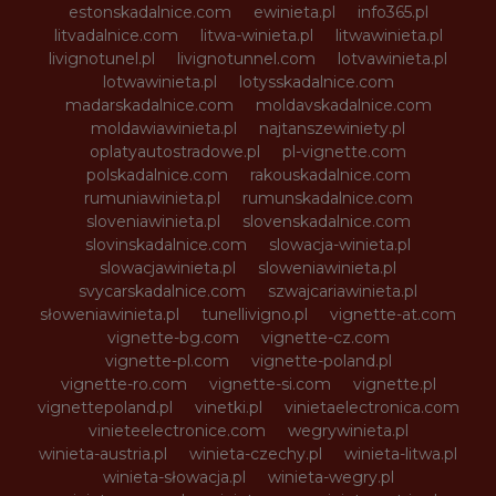
estonskadalnice.com
ewinieta.pl
info365.pl
litvadalnice.com
litwa-winieta.pl
litwawinieta.pl
livignotunel.pl
livignotunnel.com
lotvawinieta.pl
lotwawinieta.pl
lotysskadalnice.com
madarskadalnice.com
moldavskadalnice.com
moldawiawinieta.pl
najtanszewiniety.pl
oplatyautostradowe.pl
pl-vignette.com
polskadalnice.com
rakouskadalnice.com
rumuniawinieta.pl
rumunskadalnice.com
sloveniawinieta.pl
slovenskadalnice.com
slovinskadalnice.com
slowacja-winieta.pl
slowacjawinieta.pl
sloweniawinieta.pl
svycarskadalnice.com
szwajcariawinieta.pl
słoweniawinieta.pl
tunellivigno.pl
vignette-at.com
vignette-bg.com
vignette-cz.com
vignette-pl.com
vignette-poland.pl
vignette-ro.com
vignette-si.com
vignette.pl
vignettepoland.pl
vinetki.pl
vinietaelectronica.com
vinieteelectronice.com
wegrywinieta.pl
winieta-austria.pl
winieta-czechy.pl
winieta-litwa.pl
winieta-słowacja.pl
winieta-wegry.pl