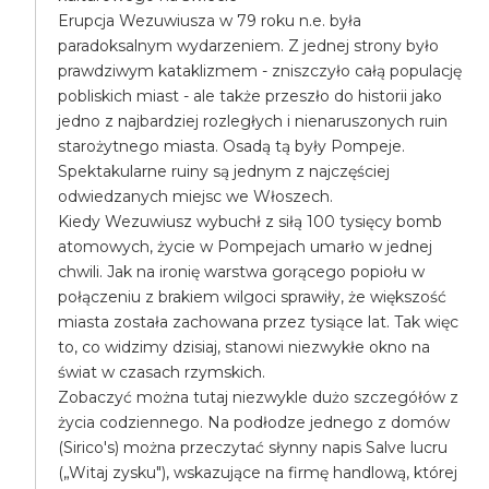
Erupcja Wezuwiusza w 79 roku n.e. była
paradoksalnym wydarzeniem. Z jednej strony było
prawdziwym kataklizmem - zniszczyło całą populację
pobliskich miast - ale także przeszło do historii jako
jedno z najbardziej rozległych i nienaruszonych ruin
starożytnego miasta. Osadą tą były Pompeje.
Spektakularne ruiny są jednym z najczęściej
odwiedzanych miejsc we Włoszech.
Kiedy Wezuwiusz wybuchł z siłą 100 tysięcy bomb
atomowych, życie w Pompejach umarło w jednej
chwili. Jak na ironię warstwa gorącego popiołu w
połączeniu z brakiem wilgoci sprawiły, że większość
miasta została zachowana przez tysiące lat. Tak więc
to, co widzimy dzisiaj, stanowi niezwykłe okno na
świat w czasach rzymskich.
Zobaczyć można tutaj niezwykle dużo szczegółów z
życia codziennego. Na podłodze jednego z domów
(Sirico's) można przeczytać słynny napis Salve lucru
(„Witaj zysku"), wskazujące na firmę handlową, której