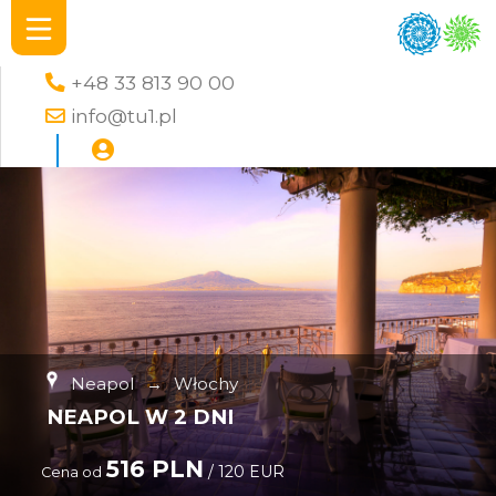
+48 33 813 90 00
info@tu1.pl
Neapol
→
Włochy
NEAPOL W 2 DNI
516 PLN
/ 120 EUR
Cena od