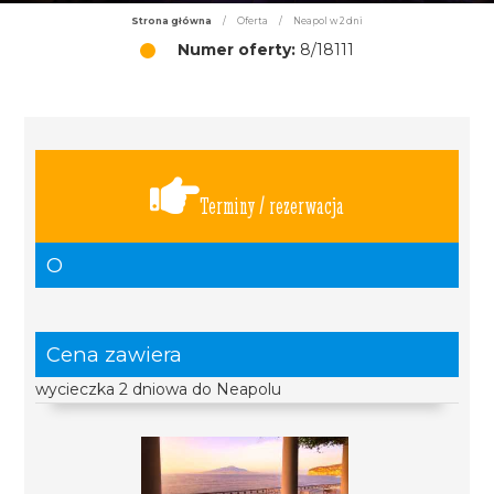
Strona główna
/
Oferta
/
Neapol w 2 dni
Numer oferty:
8/18111
Terminy / rezerwacja
O
Cena zawiera
wycieczka 2 dniowa do Neapolu