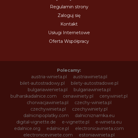
Regulamin strony
Zaloguj się
Kontakt
Usługi Internetowe
Oferta Współpracy
Polecamy:
austria-winieta.pl
austriawinieta.pl
bilet-autostradowy.pl
bilety-autostradowe.pl
bulgariawienieta.pl
bulgariawinieta.pl
bulharskadalnice.com
cenawiniety.pl
cenywiniet.pl
chorwacjawinieta.pl
czechy-winieta.pl
czechywinieta.pl
czechywiniety.pl
dalnicnipoplatky.com
dalnicniznamka.eu
digital-vignette.de
e-vignette.pl
e-winieta.eu
edalnice.org
edalnice.pl
electronicavinieta.com
electroniceviniete.com
estoniawinieta.pl