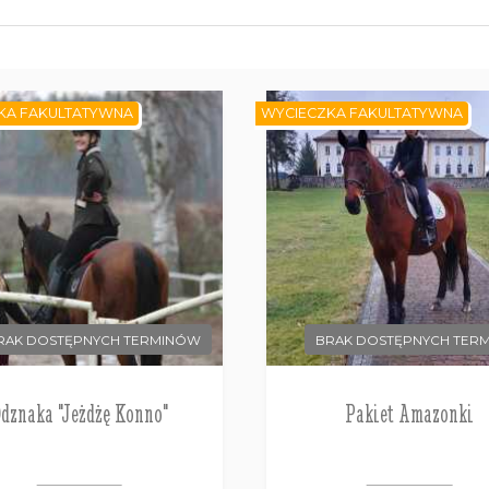
KA FAKULTATYWNA
WYCIECZKA FAKULTATYWNA
RAK DOSTĘPNYCH TERMINÓW
BRAK DOSTĘPNYCH TER
dznaka "Jeżdżę Konno"
Pakiet Amazonki