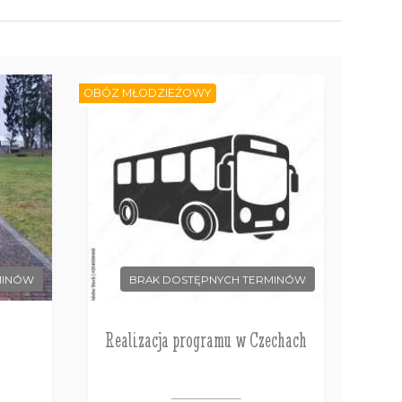
OBÓZ MŁODZIEŻOWY
MINÓW
BRAK DOSTĘPNYCH TERMINÓW
Realizacja programu w Czechach