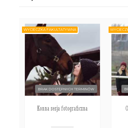
WYCIECZKA FAKULTATYWNA
WYCIECZ
BRAK DOSTĘPNYCH TERMINÓW
B
Konna sesja fotograficzna
O