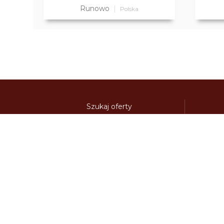
Runowo
Polska
Szukaj oferty
Kierunki
Destynacje
austria-winieta.pl
austriawinieta.pl
bilet-autostr
cenywiniet.pl
chorwacjawinieta.pl
czechy-wi
e-vignette.pl
e-winieta.eu
edalnice.org
edal
info365.pl
litvadalnice.com
litwa-winieta.pl