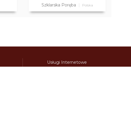
Szklarska Poręba
Polska
Usługi Internetowe
Oferta Współpracy
awinieta.pl
bulharskadalnice.com
cenawiniety.pl
ky.com
dalnicniznamka.eu
digital-vignette.de
niawinieta.pl
estonskadalnice.com
ewinieta.pl
ieta.pl
lotwawinieta.pl
lotysskadalnice.com