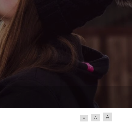
A
A
A