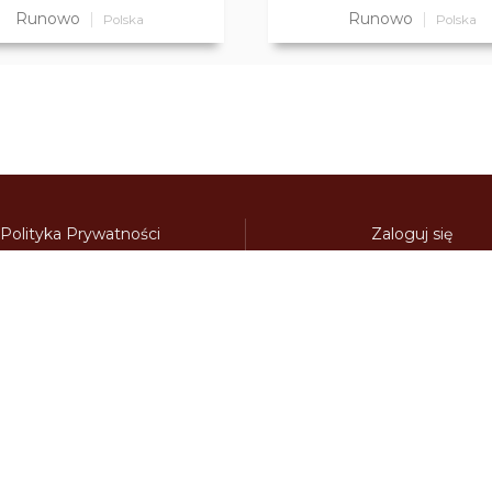
Runowo
Runowo
Polska
Polska
Polityka Prywatności
Zaloguj się
Regulamin strony
Kontakt
Polecamy:
adowy.pl
bilety-autostradowe.pl
bulgariawienieta.pl
bulgari
nieta.pl
czechywinieta.pl
czechywiniety.pl
dalnicnipoplat
nice.pl
electronicavinieta.com
electroniceviniete.com
esto
litwawinieta.pl
livignotunel.pl
livignotunnel.com
lotvawin