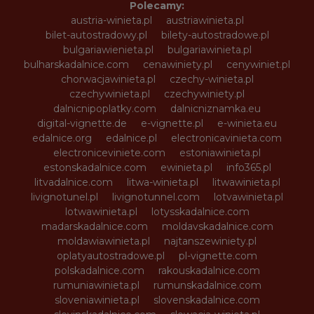
Polecamy:
austria-winieta.pl
austriawinieta.pl
bilet-autostradowy.pl
bilety-autostradowe.pl
bulgariawienieta.pl
bulgariawinieta.pl
bulharskadalnice.com
cenawiniety.pl
cenywiniet.pl
chorwacjawinieta.pl
czechy-winieta.pl
czechywinieta.pl
czechywiniety.pl
dalnicnipoplatky.com
dalnicniznamka.eu
digital-vignette.de
e-vignette.pl
e-winieta.eu
edalnice.org
edalnice.pl
electronicavinieta.com
electroniceviniete.com
estoniawinieta.pl
estonskadalnice.com
ewinieta.pl
info365.pl
litvadalnice.com
litwa-winieta.pl
litwawinieta.pl
livignotunel.pl
livignotunnel.com
lotvawinieta.pl
lotwawinieta.pl
lotysskadalnice.com
madarskadalnice.com
moldavskadalnice.com
moldawiawinieta.pl
najtanszewiniety.pl
oplatyautostradowe.pl
pl-vignette.com
polskadalnice.com
rakouskadalnice.com
rumuniawinieta.pl
rumunskadalnice.com
sloveniawinieta.pl
slovenskadalnice.com