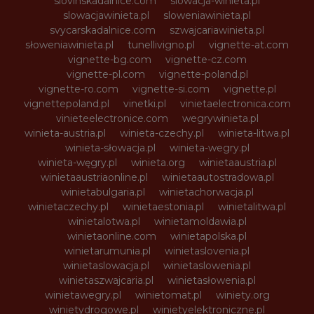
slovinskadalnice.com
slowacja-winieta.pl
slowacjawinieta.pl
sloweniawinieta.pl
svycarskadalnice.com
szwajcariawinieta.pl
słoweniawinieta.pl
tunellivigno.pl
vignette-at.com
vignette-bg.com
vignette-cz.com
vignette-pl.com
vignette-poland.pl
vignette-ro.com
vignette-si.com
vignette.pl
vignettepoland.pl
vinetki.pl
vinietaelectronica.com
vinieteelectronice.com
wegrywinieta.pl
winieta-austria.pl
winieta-czechy.pl
winieta-litwa.pl
winieta-słowacja.pl
winieta-wegry.pl
winieta-węgry.pl
winieta.org
winietaaustria.pl
winietaaustriaonline.pl
winietaautostradowa.pl
winietabulgaria.pl
winietachorwacja.pl
winietaczechy.pl
winietaestonia.pl
winietalitwa.pl
winietalotwa.pl
winietamoldawia.pl
winietaonline.com
winietapolska.pl
winietarumunia.pl
winietaslovenia.pl
winietaslowacja.pl
winietaslowenia.pl
winietaszwajcaria.pl
winietasłowenia.pl
winietawegry.pl
winietomat.pl
winiety.org
winietydrogowe.pl
winietyelektroniczne.pl