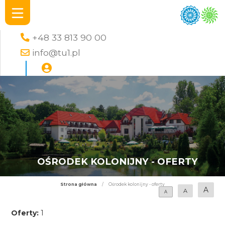
+48 33 813 90 00
info@tu1.pl
OŚRODEK KOLONIJNY - OFERTY
Strona główna
/
Ośrodek kolonijny - oferty
A
A
A
Oferty:
1