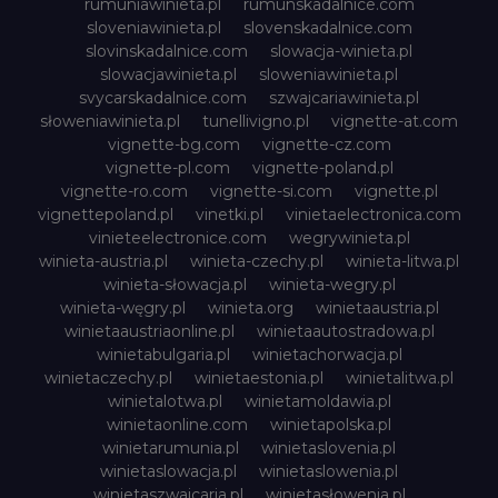
rumuniawinieta.pl
rumunskadalnice.com
sloveniawinieta.pl
slovenskadalnice.com
slovinskadalnice.com
slowacja-winieta.pl
slowacjawinieta.pl
sloweniawinieta.pl
svycarskadalnice.com
szwajcariawinieta.pl
słoweniawinieta.pl
tunellivigno.pl
vignette-at.com
vignette-bg.com
vignette-cz.com
vignette-pl.com
vignette-poland.pl
vignette-ro.com
vignette-si.com
vignette.pl
vignettepoland.pl
vinetki.pl
vinietaelectronica.com
vinieteelectronice.com
wegrywinieta.pl
winieta-austria.pl
winieta-czechy.pl
winieta-litwa.pl
winieta-słowacja.pl
winieta-wegry.pl
winieta-węgry.pl
winieta.org
winietaaustria.pl
winietaaustriaonline.pl
winietaautostradowa.pl
winietabulgaria.pl
winietachorwacja.pl
winietaczechy.pl
winietaestonia.pl
winietalitwa.pl
winietalotwa.pl
winietamoldawia.pl
winietaonline.com
winietapolska.pl
winietarumunia.pl
winietaslovenia.pl
winietaslowacja.pl
winietaslowenia.pl
winietaszwajcaria.pl
winietasłowenia.pl