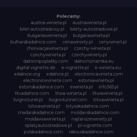
Polecamy:
austria-winieta.pl
austriawinieta.pl
bilet-autostradowy.pl
bilety-autostradowe.pl
bulgariawienieta.pl
bulgariawinieta.pl
bulharskadalnice.com
cenawiniety.pl
cenywiniet.pl
chorwacjawinieta.pl
czechy-winieta.pl
czechywinieta.pl
czechywiniety.pl
dalnicnipoplatky.com
dalnicniznamka.eu
digital-vignette.de
e-vignette.pl
e-winieta.eu
edalnice.org
edalnice.pl
electronicavinieta.com
electroniceviniete.com
estoniawinieta.pl
estonskadalnice.com
ewinieta.pl
info365.pl
litvadalnice.com
litwa-winieta.pl
litwawinieta.pl
livignotunel.pl
livignotunnel.com
lotvawinieta.pl
lotwawinieta.pl
lotysskadalnice.com
madarskadalnice.com
moldavskadalnice.com
moldawiawinieta.pl
najtanszewiniety.pl
oplatyautostradowe.pl
pl-vignette.com
polskadalnice.com
rakouskadalnice.com