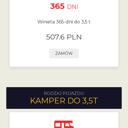
365
DNI
Winieta 365-dni do 3,5 t
507.6 PLN
ZAMÓW
RODZAJ POJAZDU:
KAMPER DO 3,5T