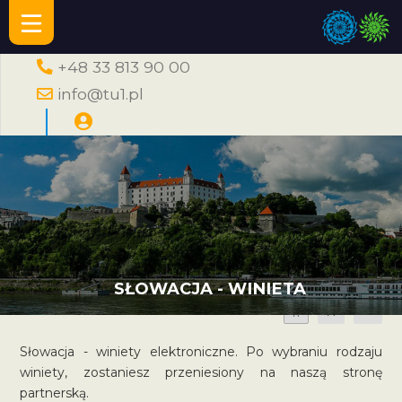
+48 33 813 90 00
info@tu1.pl
SŁOWACJA - WINIETA
A
A
A
Słowacja - winiety elektroniczne. Po wybraniu rodzaju
winiety, zostaniesz przeniesiony na naszą stronę
partnerską.